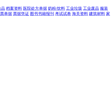
妆品
档案资料
医院处方单据
奶粉/饮料
工业垃圾
工业废品
服装
票单据
票据凭证
图书书籍报刊
考试试卷
海关资料
建筑材料
家