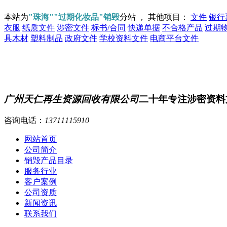
本站为
"珠海""过期化妆品"销毁
分站 ， 其他项目：
文件
银行
衣服
纸质文件
涉密文件
标书/合同
快递单据
不合格产品
过期
具木材
塑料制品
政府文件
学校资料文件
电商平台文件
广州天仁再生资源回收有限公司
二十年专注涉密资料
咨询电话：
13711115910
网站首页
公司简介
销毁产品目录
服务行业
客户案例
公司资质
新闻资讯
联系我们