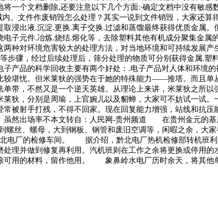
一个文档删除,还要注意以下几个方面:·确定文档中没有敏感数
区域内。文件作废销毁怎么处理？其实一说到文件销毁，大家还
取浸出液.沉淀.更换.离子交换.过滤和蒸馏最终获得优质金属
电子元件.冶炼.烧结.熔化等，去除塑料其他有机成分聚集金属
这两种对环境危害较大的处理方法，对当地环境和可持续发展产
分等步骤，经过后续处理后，筛分处理的物质可分别获得金属.塑
电子产品的科学回收主要有两个好处：.电子产品对人体和环境的
比较堪忧。但米莱狄的强势在于她的特殊能力——推塔。而且单从
法单带，不然又是一个逆天英雄。从理论上来讲，米莱狄之所以
米莱狄，分别是周瑜，上官婉儿以及貂蝉，大家可不妨试一试。
经常被射手打残，不得不回家。现在回复能力增强，站线和抗压
。虽然出场率不本文转自：人民网-贵州频道 在贵州金元的基
到螺丝、螺母，大到钢板、钢管和废旧空调等，闲暇之余，大家
电厂的检修车间。 据介绍，黔北电厂热机检修部转机班利用
磨处理并做到修复再利用。汽机班则在工作之余将更换或停用的
除可用的材料，留作他用。 象鼻岭水电厂历时余天，将其他