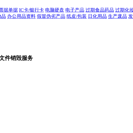
票据单据
IC卡/银行卡
电脑硬盘
电子产品
过期食品药品
过期化
物品
办公用品资料
假冒伪劣产品
纸皮/包装
日化用品
生产废品
发
文件销毁服务