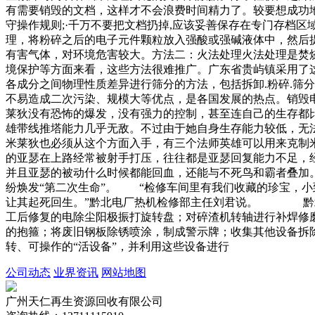
有需要销毁的文档，这样才不会浪费时间精力了。较要想成功地将
守操作规则;·千万不要把文档扔掉,应该妥善保存在专门存档
理，将粉碎之后的电子元件颗粒放入强酸或强碱液体中，然后提
有害气体，对环境危害较大。方法二：火法处理火法处理是焚烧
境保护等方面来看，这些方法很难推广。广东省贵屿镇采用了
各成分之间物理性质差异进行筛分的方法，包括拆卸.粉碎.筛
不易造成二次污染、规模大等优点，是各国发展的热点。销毁
莱狄没有恐怖的爆发，没有强力的控制，甚至连自己的生存都
雄带线推塔能力几乎无敌。不过由于她自身生存能力较低，无
米莱狄也必须从这个方面入手，有三个法师英雄可以用来克制
的亚瑟在上路经常被射手打压，往往都是亚瑟回复能力不足，
并且亚瑟的被动什么时候都能回血，还能与不死鸟和霸者叠加
纷焕发“第二次生命”。 “检修车间里有我们收藏的珍宝，小
让其起死回生。”黔北电厂热机检修部主任刘君说。 黔北
工后修复的电除尘阳极振打旋转盘；对碎渣机转轴进行补焊修
的抱箍；将废旧钢板除锈喷涂，制成警示牌；收集其他设备拆
转、可操作的“活设备”，并利用这些设备进行
公司动态
业界资讯
网站地图
广州天仁再生资源回收有限公司