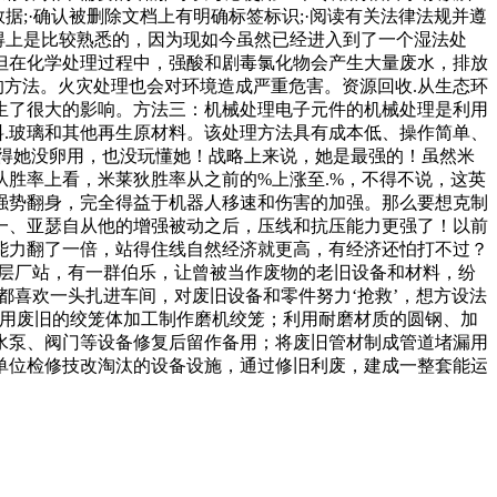
据;·确认被删除文档上有明确标签标识;·阅读有关法律法规并遵
算得上是比较熟悉的，因为现如今虽然已经进入到了一个湿法处
。但在化学处理过程中，强酸和剧毒氯化物会产生大量废水，排放
的方法。火灾处理也会对环境造成严重危害。资源回收.从生态环
生了很大的影响。方法三：机械处理电子元件的机械处理是利用
料.玻璃和其他再生原材料。该处理方法具有成本低、操作简单、
得她没卵用，也没玩懂她！战略上来说，她是最强的！虽然米
胜率上看，米莱狄胜率从之前的%上涨至.%，不得不说，这英
强势翻身，完全得益于机器人移速和伤害的加强。那么要想克制
一、亚瑟自从他的增强被动之后，压线和抗压能力更强了！以前
能力翻了一倍，站得住线自然经济就更高，有经济还怕打不过？
层厂站，有一群伯乐，让曾被当作废物的老旧设备和材料，纷
都喜欢一头扎进车间，对废旧设备和零件努力‘抢救’，想方设法
废旧的绞笼体加工制作磨机绞笼；利用耐磨材质的圆钢、加
水泵、阀门等设备修复后留作备用；将废旧管材制成管道堵漏用
单位检修技改淘汰的设备设施，通过修旧利废，建成一整套能运