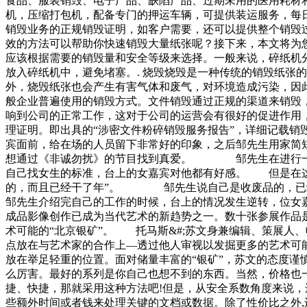
食品、服装销毁、电子产品、缺陷产品、过期未用的医用耗材
机，压缩打包机，配备专门的押运车辆，可提供装运服务，每
销毁业务的正规销毁证明，如客户需要，还可以提供整个销毁
效的方法可以帮助你快速销毁大量纸张呢？接下来，本文将为您
应该根据需要的销毁量和安全等级来选择。一般来说，碎纸机
放入碎纸机中，避免堵塞。. 烧毁烧毁是一种传统的销毁纸张
外，烧毁纸张也会产生有害气体和废气，对环境造成污染，因此
般企业普遍使用的销毁方式。文件销毁通过正规的渠道来销毁
响到公司的正常工作，这对于公司的运营会有很好的促进作用
理证明。即出具的“涉密文件粉碎销毁服务报告”，详细记载
宾面前，给在场的人员留下非常好的印象，之后邹先生用家简
想通过《非诚勿扰》的节目找到真爱。 邹先生在进行一番
自己找女生的标准，台上的女嘉宾对他都有好感。 但是在
的，而且已经干了年”。 邹先生说自己是收废品的，已经
邹先生介绍完自己的工作的时候，台上的情况发生逆转，位女嘉宾
成品影像创作已成为当代艺术的新趋势之一。数十张参展作品
术可能的“北京银矿”。 托马斯&#;苏文身兼编辑、策展人
点放在与艺术家的合作上—透过他人审视以发掘更多的艺术可
放在举足轻重的位置。面对储量丰富的“银矿”，苏文的态度谨
么厉害。最好的系列是你自己也想不到的东西。当然，价格也
捷、快捷，那就采用这种方法吧!但是，从安全系数角度来说
些额外时间或者钱来处理关键的文档或数据。除了性价比之外,