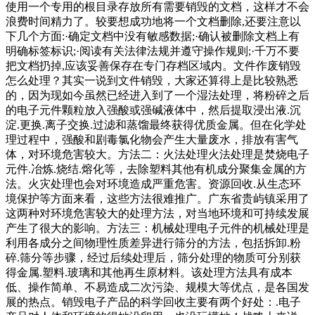
使用一个专用的根目录存放所有需要销毁的文档，这样才不会
浪费时间精力了。较要想成功地将一个文档删除,还要注意以
下几个方面:·确定文档中没有敏感数据;·确认被删除文档上有
明确标签标识;·阅读有关法律法规并遵守操作规则;·千万不要
把文档扔掉,应该妥善保存在专门存档区域内。文件作废销毁
怎么处理？其实一说到文件销毁，大家还算得上是比较熟悉
的，因为现如今虽然已经进入到了一个湿法处理，将粉碎之后
的电子元件颗粒放入强酸或强碱液体中，然后提取浸出液.沉
淀.更换.离子交换.过滤和蒸馏最终获得优质金属。但在化学处
理过程中，强酸和剧毒氯化物会产生大量废水，排放有害气
体，对环境危害较大。方法二：火法处理火法处理是焚烧电子
元件.冶炼.烧结.熔化等，去除塑料其他有机成分聚集金属的方
法。火灾处理也会对环境造成严重危害。资源回收.从生态环
境保护等方面来看，这些方法很难推广。广东省贵屿镇采用了
这两种对环境危害较大的处理方法，对当地环境和可持续发展
产生了很大的影响。方法三：机械处理电子元件的机械处理是
利用各成分之间物理性质差异进行筛分的方法，包括拆卸.粉
碎.筛分等步骤，经过后续处理后，筛分处理的物质可分别获
得金属.塑料.玻璃和其他再生原材料。该处理方法具有成本
低、操作简单、不易造成二次污染、规模大等优点，是各国发
展的热点。销毁电子产品的科学回收主要有两个好处：.电子