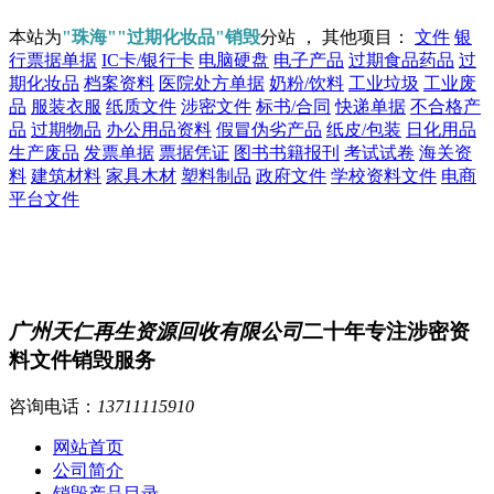
本站为
"珠海""过期化妆品"销毁
分站 ， 其他项目：
文件
银
行票据单据
IC卡/银行卡
电脑硬盘
电子产品
过期食品药品
过
期化妆品
档案资料
医院处方单据
奶粉/饮料
工业垃圾
工业废
品
服装衣服
纸质文件
涉密文件
标书/合同
快递单据
不合格产
品
过期物品
办公用品资料
假冒伪劣产品
纸皮/包装
日化用品
生产废品
发票单据
票据凭证
图书书籍报刊
考试试卷
海关资
料
建筑材料
家具木材
塑料制品
政府文件
学校资料文件
电商
平台文件
广州天仁再生资源回收有限公司
二十年专注涉密资
料文件销毁服务
咨询电话：
13711115910
网站首页
公司简介
销毁产品目录