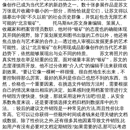
像创作已成为当代艺术的新趋势之一。数十张参展作品是苏文
万张底片收藏中极小的一部分，而恰恰就是它们，让苏文得以
描摹出中国“不久以前”的社会历史群像，并筑起包含无限艺术
可能的“北京银矿”。 托马斯&#;苏文身兼编辑、策展人、
收藏家和档案管理员数职，他对待“银矿”的态度也的确能体现
其开阔的视野。除了策划展览和图书出版的工作以外，他还将
焦点放在与艺术家的合作上—透过他人审视以发掘更多的艺术
可能性。这让“北京银矿”在利用现成品影像创作的当代艺术新
趋势下，依然能够展现出与众不同的特质。 苏文将照片的
真实性放在举足轻重的位置。面对储量丰富的“银矿”，苏文的
态度谨慎而开放。他不过分依赖“介入式”的编辑手法来获得戏
剧效果。“要让它像一棵树一样很慢、很自然地生长出来，不
要控制得那么厉害。最好的系列是你自己也想不到的东西。当
然，价格也一个重要因素。在挑选文件销毁方法时，需要根据
自己的情况来做出相应的决定。如果感到使用档案管理进行文
件销毁方便快捷、快捷，那就采用这种方法吧!但是，从安全
系数角度来说，还是要谨慎选择文档归档到数据库中的方
法。：较后的建议文件销毁是一种常见的方法,而且性价比非
常高。它可以让你获得一些额外时间或者钱来处理关键的文档
或数据。除了性价比之外,还有很多其他因素导致文件销毁,比
如用户有没有必要对文档定期销毁?如果需要的话,那可以考虑