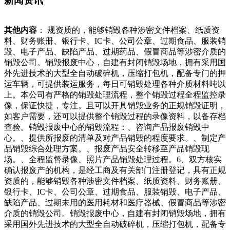
新闻资讯
其他内容
： 规资质的，能够销毁各种涉密文件档案、纸质资
料、财务账册、银行卡、IC卡、公司公章、过期食品、服装销
毁、电子产品、缺陷产品、过期药品、假冒商品等涉密介质的
销毁公司。销毁报废中心，自建有封闭销毁场地，拥有采用国
外先进技术的大型全自动破碎机，压缩打包机，配备专门的押
运车辆，可提供装运服务，每日可销毁处理各种介质材料吨以
上。本公司有严格的销毁处理流程，整个销毁过程全程监控录
像，保证快捷，专注。且可以开具销毁业务的正规销毁证明，
如客户需要，还可以提供整个销毁过程的录像资料，以备存档
查验。销毁报废中心的销毁流程：、咨询产品报废销毁中
心。、提供所报废的清单及对产品销毁的程度要求。、制定产
品销毁综合处理方案。、报废产品安全转移至产品销毁现
场。、全程监督录像、照片产品销毁处理过程。6、双方核实
确认报废产的机构，是经工商及有关部门注册登记，具有正规
资质的，能够销毁各种涉密文件档案、纸质资料、财务账册、
银行卡、IC卡、公司公章、过期食品、服装销毁、电子产品、
缺陷产品、过期未用的医用耗材和医疗器械、假冒商品等涉密
介质的销毁公司。销毁报废中心，自建有封闭销毁场地，拥有
采用国外先进技术的大型全自动破碎机，压缩打包机，配备专