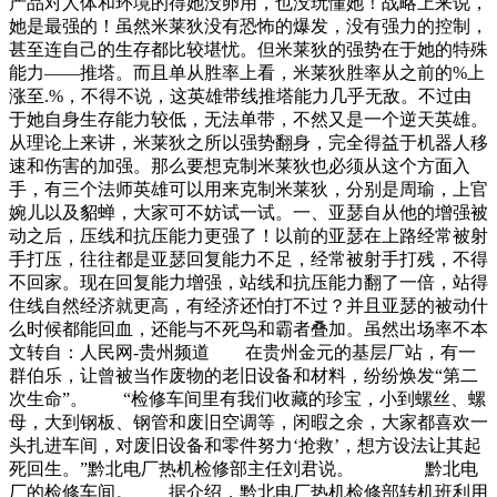
产品对人体和环境的得她没卵用，也没玩懂她！战略上来说，
她是最强的！虽然米莱狄没有恐怖的爆发，没有强力的控制，
甚至连自己的生存都比较堪忧。但米莱狄的强势在于她的特殊
能力——推塔。而且单从胜率上看，米莱狄胜率从之前的%上
涨至.%，不得不说，这英雄带线推塔能力几乎无敌。不过由
于她自身生存能力较低，无法单带，不然又是一个逆天英雄。
从理论上来讲，米莱狄之所以强势翻身，完全得益于机器人移
速和伤害的加强。那么要想克制米莱狄也必须从这个方面入
手，有三个法师英雄可以用来克制米莱狄，分别是周瑜，上官
婉儿以及貂蝉，大家可不妨试一试。一、亚瑟自从他的增强被
动之后，压线和抗压能力更强了！以前的亚瑟在上路经常被射
手打压，往往都是亚瑟回复能力不足，经常被射手打残，不得
不回家。现在回复能力增强，站线和抗压能力翻了一倍，站得
住线自然经济就更高，有经济还怕打不过？并且亚瑟的被动什
么时候都能回血，还能与不死鸟和霸者叠加。虽然出场率不本
文转自：人民网-贵州频道 在贵州金元的基层厂站，有一
群伯乐，让曾被当作废物的老旧设备和材料，纷纷焕发“第二
次生命”。 “检修车间里有我们收藏的珍宝，小到螺丝、螺
母，大到钢板、钢管和废旧空调等，闲暇之余，大家都喜欢一
头扎进车间，对废旧设备和零件努力‘抢救’，想方设法让其起
死回生。”黔北电厂热机检修部主任刘君说。 黔北电
厂的检修车间。 据介绍，黔北电厂热机检修部转机班利用