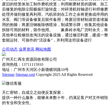
废旧的绞笼体加工制作磨机绞笼；利用耐磨材质的圆钢、加工
后修复的电除尘阳极振打旋转盘；对碎渣机转轴进行补焊修磨
处理并做到修复再利用。汽机班则在工作之余将更换或停用的
水泵、阀门等设备修复后留作备用；将废旧管材制成管道堵漏
用的抱箍；将废旧钢板除锈喷涂，制成警示牌；收集其他设备
拆除可用的材料，留作他用。 象鼻岭水电厂历时余天，将
其他单位检修技改淘汰的设备设施，通过修旧利废，建成一整
套能运转、可操作的“活设备”，并利用这些设备进行
公司动态
业界资讯
网站地图
广州天仁再生资源回收有限公司
咨询热线：13711115910
地址：广州市天河区小新塘横圳路10号
Sitemap
Sitemap.xml
Copyright 2025 All Rights Reserved
微信客服
天仁密销，自成立之始便反复探索：
提供一种什么服务，能够未来数十年，仍满足客户对文件销毁
的专业和安全性。