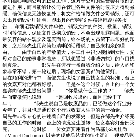
不用担心响到公司的正常工作，这对于公司的运营会有很好的
促进作用，而且能够让公司在管理各种文件的时候压力得到减
缓。确保信息无法恢复外，将文件给销毁文件公司销毁，还可
以出具销毁处理证明。即出具的“涉密文件粉碎销毁服务报
告”，详细记载销毁文件单位、销毁文件的种类、数量、销毁
时间等信息，保证文件己彻底销毁，不会出现泄露问题。他面
带笑容的站在观众及嘉宾面前，给在场的人员留下非常好的印
象，之后邹先生用家简短清晰的话语说了自己来相亲的理
由。 由于自己的年龄偏大，在工作中很少接触到女性，父
母对自己的婚事非常着急，所以想通过《非诚勿扰》的节目找
到真爱。 邹先生在进行一番自我介绍之后，给人的印
象非常不错，第一轮过后，现场的女嘉宾都为他留灯。 节
目在顺利的进行中，而邹先生也说了自己找女生的标准，台上
的女嘉宾对他都有好感。 但是在这个时候，台上的一个女
嘉宾向邹先生提出问题： “你是做什么工作的？” 邹先
生面带微笑地说道： “是回收垃圾的，而且已经干了
年”。 邹先生说自己是收废品的，已经做这个行业好
今年了，并且也是通过这个行业收获人生中的第一桶金。
周先生非常专心的讲述着自己的发家史，但是在邹先生介绍完
自己的工作的时候，台上的情况发生逆转，位女嘉宾灯全部灭
完。 这时候，一位女嘉宾用着作为马塞尔&#;杜尚
（Marcel Duchamp）以来的现成品艺术的衍生词汇，现成品影