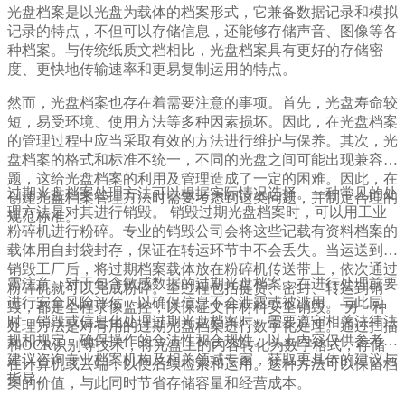
光盘档案是以光盘为载体的档案形式，它兼备数据记录和模拟
记录的特点，不但可以存储信息，还能够存储声音、图像等各
种档案。与传统纸质文档相比，光盘档案具有更好的存储密
度、更快地传输速率和更易复制运用的特点。
然而，光盘档案也存在着需要注意的事项。首先，光盘寿命较
短，易受环境、使用方法等多种因素损坏。因此，在光盘档案
的管理过程中应当采取有效的方法进行维护与保养。其次，光
盘档案的格式和标准不统一，不同的光盘之间可能出现兼容问
题，这给光盘档案的利用及管理造成了一定的困难。因此，在
过期光盘档案处理方法可以根据实际情况选择。一种常见的处
创建光盘档案管理方法时需要考虑到这类问题，并制定合理的
理方法是对其进行销毁。 销毁过期光盘档案时，可以用工业
规范标准。
粉碎机进行粉碎。专业的销毁公司会将这些记载有资料档案的
载体用自封袋封存，保证在转运环节中不会丢失。当运送到达
销毁工厂后，将过期档案载体放在粉碎机传送带上，依次通过
需注意，对于包含敏感数据的过期光盘档案，在进行处理前要
粉碎机就可以完成粉碎。全过程包括提货、密封、转运到销
进行安全风险评估，以确保信息不会泄露或被滥用。与此同
毁，都是全程录像监控，以保证文件材料安全销毁。 另一种
时，销毁或信息化处理过期光盘档案时，需要遵守相关法律法
处理方法是对有用的过期光盘档案进行数字化处理。通过扫描
规和规定，确保操作的合法性和合规性。以上内容仅供参考，
和OCR识别等技术，将光盘上的内容转化为数字格式，存储
建议咨询专业档案机构及相关领域专家，获取更具体的建议与
在计算机或云端，以便后续检索和运用。这种方法可以保留档
指导。
案的价值，与此同时节省存储容量和经营成本。