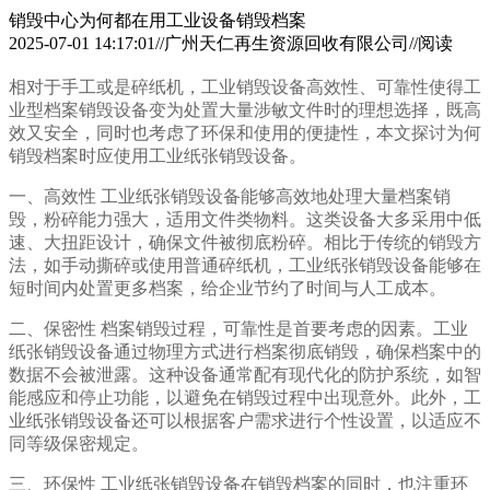
销毁中心为何都在用工业设备销毁档案
2025-07-01 14:17:01//广州天仁再生资源回收有限公司//阅读
相对于手工或是碎纸机，工业销毁设备高效性、可靠性使得工
业型档案销毁设备变为处置大量涉敏文件时的理想选择，既高
效又安全，同时也考虑了环保和使用的便捷性，本文探讨为何
销毁档案时应使用工业纸张销毁设备。
一、高效性 工业纸张销毁设备能够高效地处理大量档案销
毁，粉碎能力强大，适用文件类物料。这类设备大多采用中低
速、大扭距设计，确保文件被彻底粉碎。相比于传统的销毁方
法，如手动撕碎或使用普通碎纸机，工业纸张销毁设备能够在
短时间内处置更多档案，给企业节约了时间与人工成本。
二、保密性 档案销毁过程，可靠性是首要考虑的因素。工业
纸张销毁设备通过物理方式进行档案彻底销毁，确保档案中的
数据不会被泄露。这种设备通常配有现代化的防护系统，如智
能感应和停止功能，以避免在销毁过程中出现意外。此外，工
业纸张销毁设备还可以根据客户需求进行个性设置，以适应不
同等级保密规定。
三、环保性 工业纸张销毁设备在销毁档案的同时，也注重环