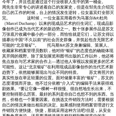
今年了，并且也是通过这个行业收获人生中的第一桶金。
周先生非常专心的讲述着自己的发家史，但是在邹先生介绍完
自己的工作的时候，台上的情况发生逆转，位女嘉宾灯全部灭
完。 这时候，一位女嘉宾用着作为马塞尔&#;杜尚
（Marcel Duchamp）以来的现成品艺术的衍生词汇，现成品影
像创作已成为当代艺术的新趋势之一。数十张参展作品是苏文
万张底片收藏中极小的一部分，而恰恰就是它们，让苏文得以
描摹出中国“不久以前”的社会历史群像，并筑起包含无限艺术
可能的“北京银矿”。 托马斯&#;苏文身兼编辑、策展人、
收藏家和档案管理员数职，他对待“银矿”的态度也的确能体现
其开阔的视野。除了策划展览和图书出版的工作以外，他还将
焦点放在与艺术家的合作上—透过他人审视以发掘更多的艺术
可能性。这让“北京银矿”在利用现成品影像创作的当代艺术新
趋势下，依然能够展现出与众不同的特质。 苏文将照片的
真实性放在举足轻重的位置。面对储量丰富的“银矿”，苏文的
态度谨慎而开放。他不过分依赖“介入式”的编辑手法来获得戏
剧效果。“要让它像一棵树一样很慢、很自然地生长出来，不
要控制得那么厉害。最好的系列是你自己也想不到的东西。当
然，价格也一个重要因素。在挑选文件销毁方法时，需要根据
自己的情况来做出相应的决定。如果感到使用档案管理进行文
件销毁方便快捷、快捷，那就采用这种方法吧!但是，从安全
系数角度来说，还是要谨慎选择文档归档到数据库中的方