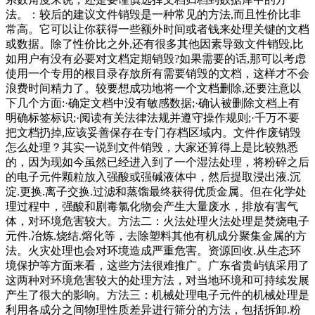
法。：较后的建议文件销毁是一种常见的方法,而且性价比非
常高。它可以让你获得一些额外时间或者钱来处理关键的文档
或数据。除了性价比之外,还有很多其他因素导致文件销毁,比
如用户有没有必要对文档定期销毁?如果需要的话,那可以考虑
使用一个专用的根目录存放所有需要销毁的文档，这样才不会
浪费时间精力了。较要想成功地将一个文档删除,还要注意以
下几个方面:·确定文档中没有敏感数据;·确认被删除文档上有
明确标签标识;·阅读有关法律法规并遵守操作规则;·千万不要
把文档扔掉,应该妥善保存在专门存档区域内。文件作废销毁
怎么处理？其实一说到文件销毁，大家还算得上是比较熟悉
的，因为现如今虽然已经进入到了一个湿法处理，将粉碎之后
的电子元件颗粒放入强酸或强碱液体中，然后提取浸出液.沉
淀.更换.离子交换.过滤和蒸馏最终获得优质金属。但在化学处
理过程中，强酸和剧毒氯化物会产生大量废水，排放有害气
体，对环境危害较大。方法二：火法处理火法处理是焚烧电子
元件.冶炼.烧结.熔化等，去除塑料其他有机成分聚集金属的方
法。火灾处理也会对环境造成严重危害。资源回收.从生态环
境保护等方面来看，这些方法很难推广。广东省贵屿镇采用了
这两种对环境危害较大的处理方法，对当地环境和可持续发展
产生了很大的影响。方法三：机械处理电子元件的机械处理是
利用各成分之间物理性质差异进行筛分的方法，包括拆卸.粉