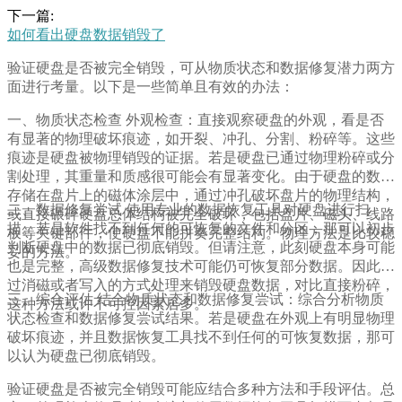
下一篇:
如何看出硬盘数据销毁了
验证硬盘是否被完全销毁，可从物质状态和数据修复潜力两方
面进行考量。以下是一些简单且有效的办法：
一、物质状态检查 外观检查：直接观察硬盘的外观，看是否
有显著的物理破坏痕迹，如开裂、冲孔、分割、粉碎等。这些
痕迹是硬盘被物理销毁的证据。若是硬盘已通过物理粉碎或分
割处理，其重量和质感很可能会有显著变化。由于硬盘的数据
存储在盘片上的磁体涂层中，通过冲孔破坏盘片的物理结构，
二、数据修复尝试 使用专业的数据恢复工具对硬盘进行扫
或直接碾碎硬盘总体结构被完全破坏，包括盘片、磁头、线路
描。若是软件找不到任何的可恢复的文件和分区，那可以初步
板等关键部件，使硬盘不能拼奏完整结构。物理方法是比较稳
判断硬盘中的数据已彻底销毁。但请注意，此刻硬盘本身可能
妥的方法。
也是完整，高级数据修复技术可能仍可恢复部分数据。因此通
过消磁或者写入的方式处理来销毁硬盘数据，对比直接粉碎，
三、综合评估 结合物质状态和数据修复尝试：综合分析物质
这种方法或许不可控因素居多。
状态检查和数据修复尝试结果。若是硬盘在外观上有明显物理
破坏痕迹，并且数据恢复工具找不到任何的可恢复数据，那可
以认为硬盘已彻底销毁。
验证硬盘是否被完全销毁可能应结合多种方法和手段评估。总