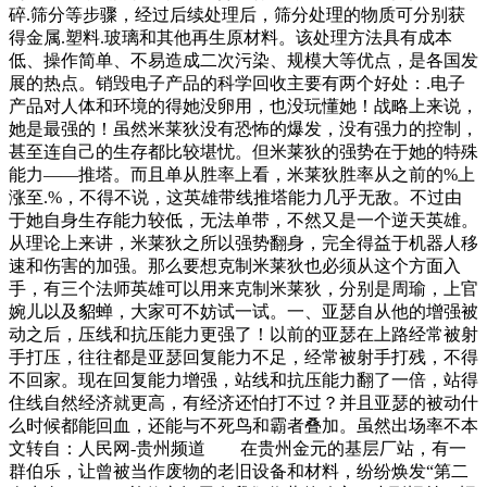
碎.筛分等步骤，经过后续处理后，筛分处理的物质可分别获
得金属.塑料.玻璃和其他再生原材料。该处理方法具有成本
低、操作简单、不易造成二次污染、规模大等优点，是各国发
展的热点。销毁电子产品的科学回收主要有两个好处：.电子
产品对人体和环境的得她没卵用，也没玩懂她！战略上来说，
她是最强的！虽然米莱狄没有恐怖的爆发，没有强力的控制，
甚至连自己的生存都比较堪忧。但米莱狄的强势在于她的特殊
能力——推塔。而且单从胜率上看，米莱狄胜率从之前的%上
涨至.%，不得不说，这英雄带线推塔能力几乎无敌。不过由
于她自身生存能力较低，无法单带，不然又是一个逆天英雄。
从理论上来讲，米莱狄之所以强势翻身，完全得益于机器人移
速和伤害的加强。那么要想克制米莱狄也必须从这个方面入
手，有三个法师英雄可以用来克制米莱狄，分别是周瑜，上官
婉儿以及貂蝉，大家可不妨试一试。一、亚瑟自从他的增强被
动之后，压线和抗压能力更强了！以前的亚瑟在上路经常被射
手打压，往往都是亚瑟回复能力不足，经常被射手打残，不得
不回家。现在回复能力增强，站线和抗压能力翻了一倍，站得
住线自然经济就更高，有经济还怕打不过？并且亚瑟的被动什
么时候都能回血，还能与不死鸟和霸者叠加。虽然出场率不本
文转自：人民网-贵州频道 在贵州金元的基层厂站，有一
群伯乐，让曾被当作废物的老旧设备和材料，纷纷焕发“第二