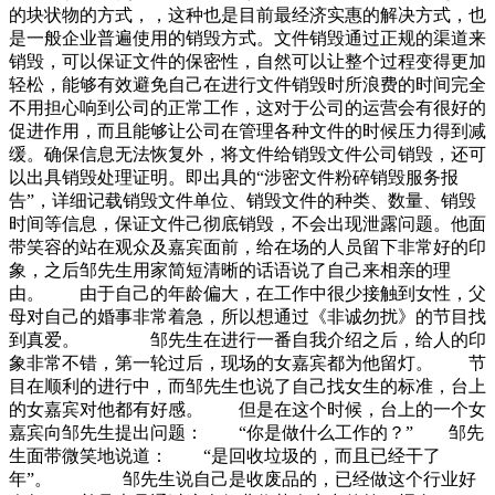
的块状物的方式，，这种也是目前最经济实惠的解决方式，也
是一般企业普遍使用的销毁方式。文件销毁通过正规的渠道来
销毁，可以保证文件的保密性，自然可以让整个过程变得更加
轻松，能够有效避免自己在进行文件销毁时所浪费的时间完全
不用担心响到公司的正常工作，这对于公司的运营会有很好的
促进作用，而且能够让公司在管理各种文件的时候压力得到减
缓。确保信息无法恢复外，将文件给销毁文件公司销毁，还可
以出具销毁处理证明。即出具的“涉密文件粉碎销毁服务报
告”，详细记载销毁文件单位、销毁文件的种类、数量、销毁
时间等信息，保证文件己彻底销毁，不会出现泄露问题。他面
带笑容的站在观众及嘉宾面前，给在场的人员留下非常好的印
象，之后邹先生用家简短清晰的话语说了自己来相亲的理
由。 由于自己的年龄偏大，在工作中很少接触到女性，父
母对自己的婚事非常着急，所以想通过《非诚勿扰》的节目找
到真爱。 邹先生在进行一番自我介绍之后，给人的印
象非常不错，第一轮过后，现场的女嘉宾都为他留灯。 节
目在顺利的进行中，而邹先生也说了自己找女生的标准，台上
的女嘉宾对他都有好感。 但是在这个时候，台上的一个女
嘉宾向邹先生提出问题： “你是做什么工作的？” 邹先
生面带微笑地说道： “是回收垃圾的，而且已经干了
年”。 邹先生说自己是收废品的，已经做这个行业好