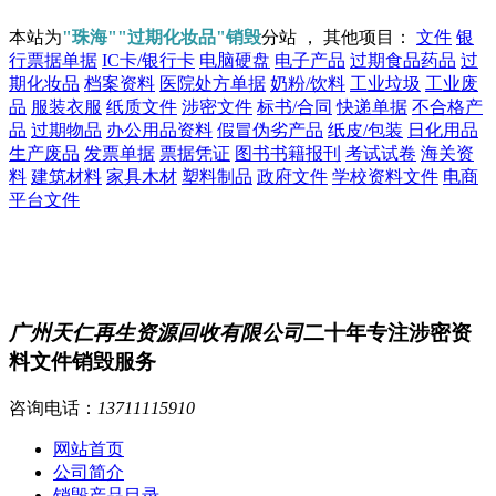
本站为
"珠海""过期化妆品"销毁
分站 ， 其他项目：
文件
银
行票据单据
IC卡/银行卡
电脑硬盘
电子产品
过期食品药品
过
期化妆品
档案资料
医院处方单据
奶粉/饮料
工业垃圾
工业废
品
服装衣服
纸质文件
涉密文件
标书/合同
快递单据
不合格产
品
过期物品
办公用品资料
假冒伪劣产品
纸皮/包装
日化用品
生产废品
发票单据
票据凭证
图书书籍报刊
考试试卷
海关资
料
建筑材料
家具木材
塑料制品
政府文件
学校资料文件
电商
平台文件
广州天仁再生资源回收有限公司
二十年专注涉密资
料文件销毁服务
咨询电话：
13711115910
网站首页
公司简介
销毁产品目录