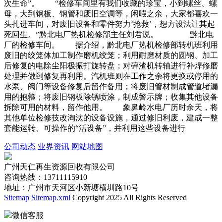
次生命”。 “检修车间里有我们收藏的珍宝，小到螺丝、螺
母，大到钢板、钢管和废旧空调等，闲暇之余，大家都喜欢一
头扎进车间，对废旧设备和零件努力‘抢救’，想方设法让其起
死回生。”黔北电厂热机检修部主任刘君说。 黔北电
厂的检修车间。 据介绍，黔北电厂热机检修部转机班利用
废旧的绞笼体加工制作磨机绞笼；利用耐磨材质的圆钢、加工
后修复的电除尘阳极振打旋转盘；对碎渣机转轴进行补焊修磨
处理并做到修复再利用。汽机班则在工作之余将更换或停用的
水泵、阀门等设备修复后留作备用；将废旧管材制成管道堵漏
用的抱箍；将废旧钢板除锈喷涂，制成警示牌；收集其他设备
拆除可用的材料，留作他用。 象鼻岭水电厂历时余天，将
其他单位检修技改淘汰的设备设施，通过修旧利废，建成一整
套能运转、可操作的“活设备”，并利用这些设备进行
公司动态
业界资讯
网站地图
广州天仁再生资源回收有限公司
咨询热线：13711115910
地址：广州市天河区小新塘横圳路10号
Sitemap
Sitemap.xml
Copyright 2025 All Rights Reserved
微信客服