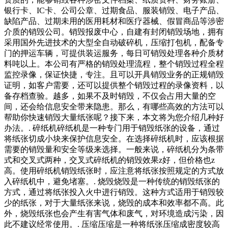
银行卡、IC卡、公司公章、过期食品、服装销毁、电子产品、
缺陷产品、过期未用的医用耗材和医疗器械、假冒商品等涉密
介质的销毁公司。销毁报废中心，自建有封闭销毁场地，拥有
采用国外先进技术的大型全自动破碎机，压缩打包机，配备专
门的押运车辆，可提供装运服务，每日可销毁处理各种介质材
料吨以上。本公司有严格的销毁处理流程，整个销毁过程全程
监控录像，保证快捷，专注。且可以开具销毁业务的正规销毁
证明，如客户需要，还可以提供整个销毁过程的录像资料，以
备存档查验。越多，如果不及时销毁，不仅会占用大量的空
间，还会给信息安全带来隐患。那么，有哪些高效的方法可以
帮助你快速销毁大量纸张呢？接下来，本文将为您介绍几种好
办法。. 碎纸机碎纸机是一种专门用于销毁纸张的设备，通过
将纸张切成小块来保护信息安全。在选择碎纸机时，应该根据
需要的销毁量和安全等级来选择。一般来说，碎纸机分为条带
式和交叉式两种，交叉式碎纸机的销毁效果z好，但价格也z
高。使用碎纸机销毁纸张时，应注意将纸张按照规定的方式放
入碎纸机中，避免堵塞。. 烧毁烧毁是一种传统的销毁纸张的
方式，通过将纸张投入火中进行销毁。这种方式适用于销毁较
少的纸张，对于大量纸张来说，烧毁的成本和效率都不高。此
外，烧毁纸张也会产生有害气体和废气，对环境造成污染，因
此不建议经常使用。. 压缩压缩是一种将纸张压缩成密度较高