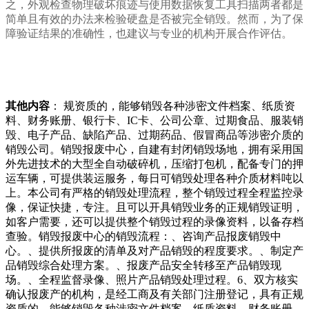
之，外观检查物理破坏痕迹与使用数据恢复工具扫描两者都是
简单且有效的办法来检验硬盘是否被完全销毁。然而，为了保
障验证结果的准确性，也建议与专业的机构开展合作评估。
其他内容
： 规资质的，能够销毁各种涉密文件档案、纸质资
料、财务账册、银行卡、IC卡、公司公章、过期食品、服装销
毁、电子产品、缺陷产品、过期药品、假冒商品等涉密介质的
销毁公司。销毁报废中心，自建有封闭销毁场地，拥有采用国
外先进技术的大型全自动破碎机，压缩打包机，配备专门的押
运车辆，可提供装运服务，每日可销毁处理各种介质材料吨以
上。本公司有严格的销毁处理流程，整个销毁过程全程监控录
像，保证快捷，专注。且可以开具销毁业务的正规销毁证明，
如客户需要，还可以提供整个销毁过程的录像资料，以备存档
查验。销毁报废中心的销毁流程：、咨询产品报废销毁中
心。、提供所报废的清单及对产品销毁的程度要求。、制定产
品销毁综合处理方案。、报废产品安全转移至产品销毁现
场。、全程监督录像、照片产品销毁处理过程。6、双方核实
确认报废产的机构，是经工商及有关部门注册登记，具有正规
资质的，能够销毁各种涉密文件档案、纸质资料、财务账册、